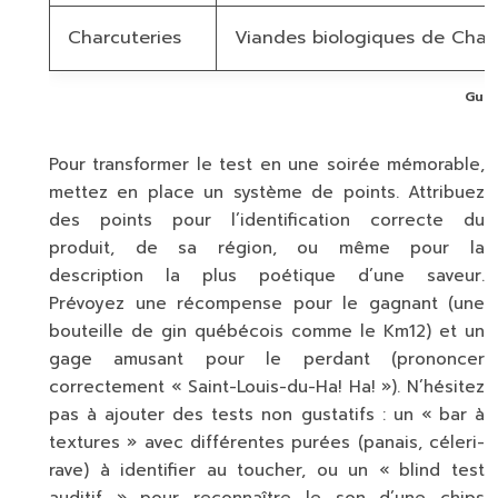
Charcuteries
Viandes biologiques de Charl
Guid
Pour transformer le test en une soirée mémorable,
mettez en place un système de points. Attribuez
des points pour l’identification correcte du
produit, de sa région, ou même pour la
description la plus poétique d’une saveur.
Prévoyez une récompense pour le gagnant (une
bouteille de gin québécois comme le
Km12
) et un
gage amusant pour le perdant (prononcer
correctement « Saint-Louis-du-Ha! Ha! »). N’hésitez
pas à ajouter des tests non gustatifs : un « bar à
textures » avec différentes purées (panais, céleri-
rave) à identifier au toucher, ou un « blind test
auditif » pour reconnaître le son d’une chips