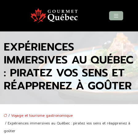
EXPÉRIENCES
IMMERSIVES AU QUÉBEC
: PIRATEZ VOS SENS ET
RÉAPPRENEZ À GOÛTER
/
Voyage et tourisme gastronomique
/ Expériences immersives au Québec : piratez vos sens et réapprenez à
goûter