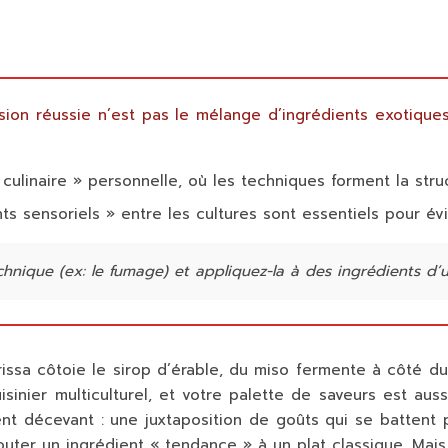
usion réussie n’est pas le mélange d’ingrédients exotiques
linaire » personnelle, où les techniques forment la struc
s sensoriels » entre les cultures sont essentiels pour évi
ique (ex: le fumage) et appliquez-la à des ingrédients d’une
arissa côtoie le sirop d’érable, du miso fermente à côté 
sinier multiculturel, et votre palette de saveurs est auss
t décevant : une juxtaposition de goûts qui se battent pl
uter un ingrédient « tendance » à un plat classique. Mai