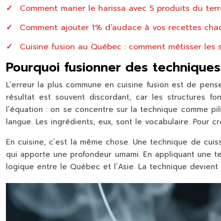
Comment marier le harissa avec 5 produits du terr
Comment ajouter 1% d’audace à vos recettes cha
Cuisine fusion au Québec : comment métisser les 
Pourquoi fusionner des techniques
L’erreur la plus commune en cuisine fusion est de pense
résultat est souvent discordant, car les structures f
l’équation : on se concentre sur la
technique comme pili
langue. Les ingrédients, eux, sont le vocabulaire. Pour 
En cuisine, c’est la même chose. Une technique de cuiss
qui apporte une profondeur umami. En appliquant une te
logique entre le Québec et l’Asie. La technique devien